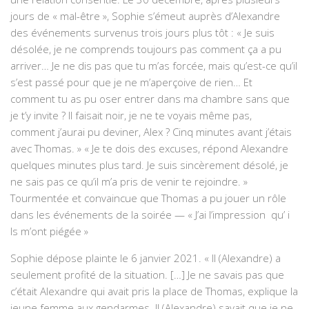
jours de « mal-être », Sophie s’émeut auprès d’Alexandre
des événements survenus trois jours plus tôt : « Je suis
désolée, je ne comprends toujours pas comment ça a pu
arriver… Je ne dis pas que tu m’as forcée, mais qu’est-ce qu’il
s’est passé pour que je ne m’aperçoive de rien… Et
comment tu as pu oser entrer dans ma chambre sans que
je t’y invite ? Il faisait noir, je ne te voyais même pas,
comment j’aurai pu deviner, Alex ? Cinq minutes avant j’étais
avec Thomas. » « Je te dois des excuses, répond Alexandre
quelques minutes plus tard. Je suis sincèrement désolé, je
ne sais pas ce qu’il m’a pris de venir te rejoindre. »
Tourmentée et convaincue que Thomas a pu jouer un rôle
dans les événements de la soirée — « J’ai l’impression qu’ i
ls m’ont piégée »
Sophie dépose plainte le 6 janvier 2021. « Il (Alexandre) a
seulement profité de la situation. […] Je ne savais pas que
c’était Alexandre qui avait pris la place de Thomas, explique la
jeune femme aux gendarmes. Il (Alexandre) savait que je ne