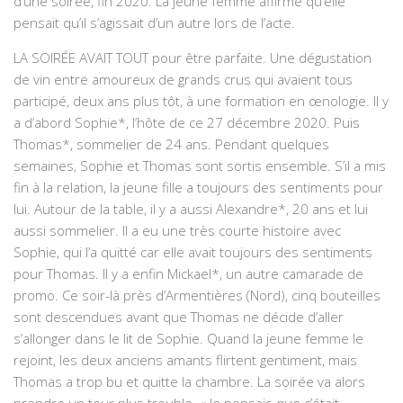
d’une soirée, fin 2020. La jeune femme affirme qu’elle
pensait qu’il s’agissait d’un autre lors de l’acte.
LA SOIRÉE AVAIT TOUT pour être parfaite. Une dégustation
de vin entre amoureux de grands crus qui avaient tous
participé, deux ans plus tôt, à une formation en œnologie. Il y
a d’abord Sophie*, l’hôte de ce 27 décembre 2020. Puis
Thomas*, sommelier de 24 ans. Pendant quelques
semaines, Sophie et Thomas sont sortis ensemble. S’il a mis
fin à la relation, la jeune fille a toujours des sentiments pour
lui. Autour de la table, il y a aussi Alexandre*, 20 ans et lui
aussi sommelier. Il a eu une très courte histoire avec
Sophie, qui l’a quitté car elle avait toujours des sentiments
pour Thomas. Il y a enfin Mickael*, un autre camarade de
promo. Ce soir-là près d’Armentières (Nord), cinq bouteilles
sont descendues avant que Thomas ne décide d’aller
s’allonger dans le lit de Sophie. Quand la jeune femme le
rejoint, les deux anciens amants flirtent gentiment, mais
Thomas a trop bu et quitte la chambre. La soirée va alors
prendre un tour plus trouble. « Je pensais que c’était