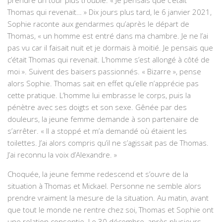
Thomas qui revenait… » Dix jours plus tard, le 6 janvier 2021,
Sophie raconte aux gendarmes qu’après le départ de
Thomas, « un homme est entré dans ma chambre. Je ne l’ai
pas vu car il faisait nuit et je dormais à moitié. Je pensais que
c’était Thomas qui revenait. L’homme s’est allongé à côté de
moi ». Suivent des baisers passionnés. « Bizarre », pense
alors Sophie. Thomas sait en effet qu’elle n’apprécie pas
cette pratique. L’homme lui embrasse le corps, puis la
pénètre avec ses doigts et son sexe. Gênée par des
douleurs, la jeune femme demande à son partenaire de
s’arrêter. « Il a stoppé et m’a demandé où étaient les
toilettes. J’ai alors compris qu’il ne s’agissait pas de Thomas.
J’ai reconnu la voix d’Alexandre. »
Choquée, la jeune femme redescend et s’ouvre de la
situation à Thomas et Mickael. Personne ne semble alors
prendre vraiment la mesure de la situation. Au matin, avant
que tout le monde ne rentre chez soi, Thomas et Sophie ont
une relation consentie. Le 30 décembre, après plusieurs