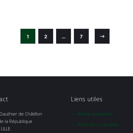
1
2
…
7
act
Liens utiles
 Gauthier de Châtillon
Notre expertise
de la République
Vous êtes victime
LILLE