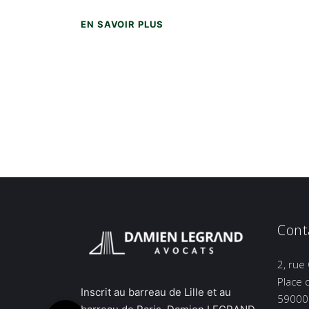
EN SAVOIR PLUS
Cont
2, rue
Place 
Inscrit au barreau de Lille et au
59000 