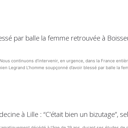
ssé par balle la femme retrouvée à Boisse
té. Nous continuons d’intervenir, en urgence, dans la France enti
mien Legrand L’homme soupçonné d’avoir blessé par balle la fem
ine à Lille : “C’était bien un bizutage”, s
ramatiquement décédé à l’âge de 19 ans, durant ses études de 