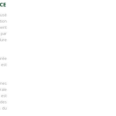
CE
ausé
tion
ment
par
dure
urée
 est
ines
rale
 est
 des
s du