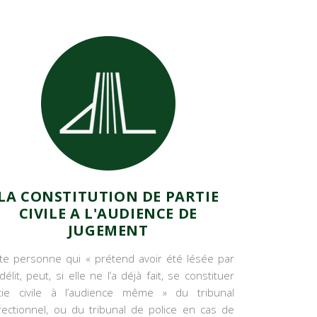
LA CONSTITUTION DE PARTIE
CIVILE A L'AUDIENCE DE
JUGEMENT
te personne qui « prétend avoir été lésée par
délit, peut, si elle ne l’a déjà fait, se constituer
tie civile à l’audience même » du tribunal
rectionnel, ou du tribunal de police en cas de