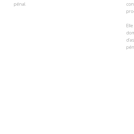
pénal.
con
pro
Ell
dom
d’a
pén