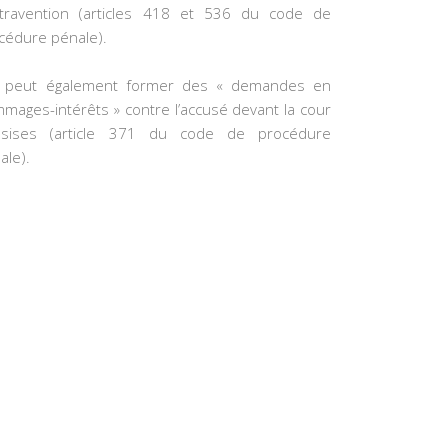
travention (articles 418 et 536 du code de
cédure pénale).
e peut également former des « demandes en
mages-intérêts » contre l’accusé devant la cour
ssises (article 371 du code de procédure
ale).