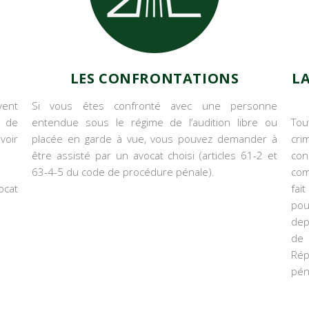
LES CONFRONTATIONS
L
vent
Si vous êtes confronté avec une personne
s de
entendue sous le régime de l’audition libre ou
Tou
voir
placée en garde à vue, vous pouvez demander à
cri
être assisté par un avocat choisi (articles 61-2 et
con
63-4-5 du code de procédure pénale).
com
ocat
fai
pou
dep
de 
Rép
pén