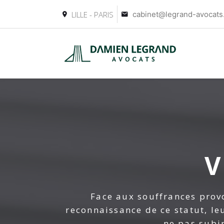
LILLE - PARIS
cabinet@legrand-avocat
V
Face aux souffrances provo
reconnaissance de ce statut, l
ne pas subir