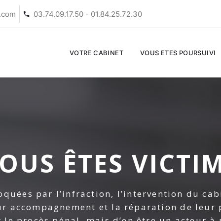
s.com
03.74.09.17.50 - 01.84.25.72.30
VOTRE CABINET
VOUS ETES POURSUIVI
OUS ÊTES VICTI
quées par l’infraction, l’intervention du cab
eur accompagnement et la réparation de leur 
 le procès pénal, mais d’en être un acteur à 