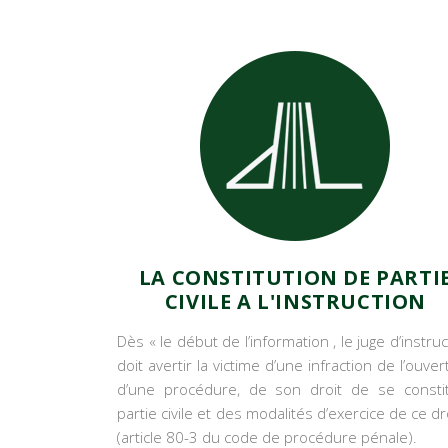
LA CONSTITUTION DE PARTI
CIVILE A L'INSTRUCTION
Dès « le début de l’information , le juge d’instruc
doit avertir la victime d’une infraction de l’ouver
d’une procédure, de son droit de se consti
partie civile et des modalités d’exercice de ce dro
(article 80-3 du code de procédure pénale).