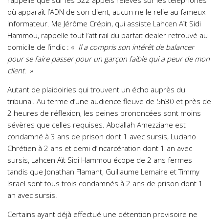
rappelle que sur les 522 appels relevés sur les téléphones
où apparaît l’ADN de son client, aucun ne le relie au fameux
informateur. Me Jérôme Crépin, qui assiste Lahcen Aït Sidi
Hammou, rappelle tout l’attirail du parfait dealer retrouvé au
domicile de l’indic : «
Il a compris son intérêt de balancer
pour se faire passer pour un garçon faible qui a peur de mon
client.
»
Autant de plaidoiries qui trouvent un écho auprès du
tribunal. Au terme d’une audience fleuve de 5h30 et près de
2 heures de réflexion, les peines prononcées sont moins
sévères que celles requises. Abdallah Amezziane est
condamné à 3 ans de prison dont 1 avec sursis, Luciano
Chrétien à 2 ans et demi d’incarcération dont 1 an avec
sursis, Lahcen Aït Sidi Hammou écope de 2 ans fermes
tandis que Jonathan Flamant, Guillaume Lemaire et Timmy
Israel sont tous trois condamnés à 2 ans de prison dont 1
an avec sursis.
Certains ayant déjà effectué une détention provisoire ne