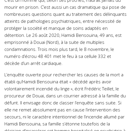
mourir en prison. C’est aussi un cas dramatique qui pose de
nombreuses questions quant au traitement des délinquants
atteints de pathologies psychiatriques, entre nécessité de
protéger la société et manque de soins adaptés en
détention. Le 26 août 2020, Hamidi Bensouina, 49 ans, est
emprisonné à Douai (Nord), à la suite de multiples
condamnations. Trois mois plus tard, le 8 novembre, le
numéro d’écrou 48 401 met le feu à sa cellule 332 et
décède d’un arrêt cardiaque.
L’enquête ouverte pour rechercher les causes de la mort a
établi qu’Hamidi Bensouina était « décédé après avoir
volontairement incendié du linge », écrit Frédéric Teillet, le
procureur de Douai, dans un courrier adressé à la famille du
défunt. Il envisage donc de classer l’enquête sans suite. Si
elle ne remet absolument pas en cause l’intervention des
secours, ni le caractère intentionnel de l’incendie allumé par
Hamidi Bensouina, sa famille s’étonne toutefois de la
décision d’incarcérer cet homme hospitalisé en psychiatrie à