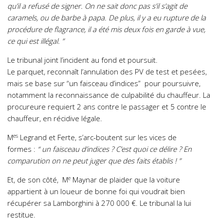
qu’il a refusé de signer. On ne sait donc pas s’il s’agit de
caramels, ou de barbe à papa. De plus, il y a eu rupture de la
procédure de flagrance, il a été mis deux fois en garde à vue,
ce qui est illégal. ”
Le tribunal joint l’incident au fond et poursuit.
Le parquet, reconnaît l’annulation des PV de test et pesées,
mais se base sur “un faisceau d’indices” pour poursuivre,
notamment la reconnaissance de culpabilité du chauffeur. La
procureure requiert 2 ans contre le passager et 5 contre le
chauffeur, en récidive légale.
es
M
Legrand et Ferte, s’arc-boutent sur les vices de
formes :
“ un faisceau d’indices ? C’est quoi ce délire ? En
comparution on ne peut juger que des faits établis ! ”
e
Et, de son côté, M
Maynar de plaider que la voiture
appartient à un loueur de bonne foi qui voudrait bien
récupérer sa Lamborghini à 270 000 €. Le tribunal la lui
restitue.