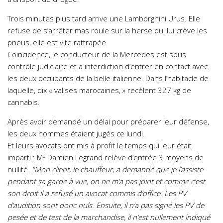
Trois minutes plus tard arrive une Lamborghini Urus. Elle
refuse de s’arrêter mas roule sur la herse qui lui crève les
pneus, elle est vite rattrapée.
Coïncidence, le conducteur de la Mercedes est sous
contrôle judiciaire et a interdiction d’entrer en contact avec
les deux occupants de la belle italienne. Dans l’habitacle de
laquelle, dix « valises marocaines, » recèlent 327 kg de
cannabis.
Après avoir demandé un délai pour préparer leur défense,
les deux hommes étaient jugés ce lundi.
Et leurs avocats ont mis à profit le temps qui leur était
e
imparti : M
Damien Legrand relève d’entrée 3 moyens de
nullité.
“Mon client, le chauffeur, a demandé que je l’assiste
pendant sa garde à vue, on ne m’a pas joint et comme c’est
son droit il a refusé un avocat commis d’office. Les PV
d’audition sont donc nuls. Ensuite, il n’a pas signé les PV de
pesée et de test de la marchandise, il n’est nullement indiqué