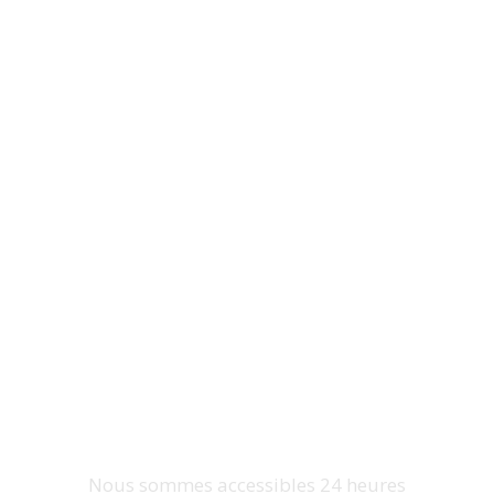
Contactez nous
maintenant
03.74.09.17.50
Nous sommes accessibles 24 heures