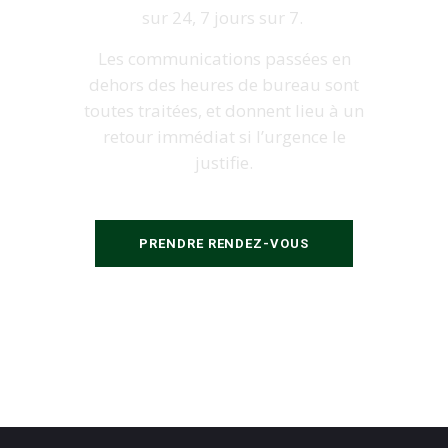
sur 24, 7 jours sur 7.
Les communications passées en
dehors des heures de bureau sont
toutes traitées, et donnent lieu à un
retour immédiat si l’urgence le
justifie.
PRENDRE RENDEZ-VOUS